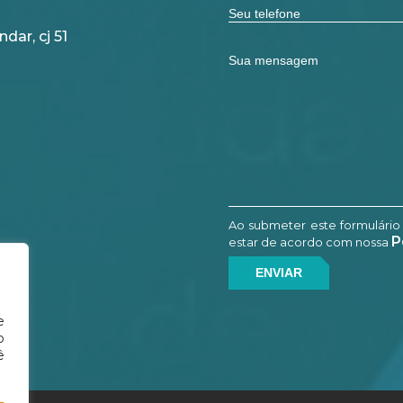
dar, cj 51
Ao submeter este formulário
P
estar de acordo com nossa
e
o
ê