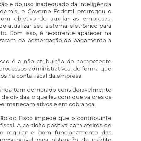
ção e do uso inadequado da inteligência
andemia, o Governo Federal prorrogou o
m objetivo de auxiliar as empresas;
e atualizar seu sistema eletrônico para
o. Com isso, é recorrente aparecer na
ilizaram da postergação do pagamento a
isco é a não atribuição do competente
 processos administrativos, de forma que
os na conta fiscal da empresa.
ainda tem demorado consideravelmente
e dívidas, o que faz com que valores os
permaneçam ativos e em cobrança.
são do Fisco impede que o contribuinte
iscal. A certidão positiva com efeitos de
a o regular e bom funcionamento das
rescindível para obtenção de crédito