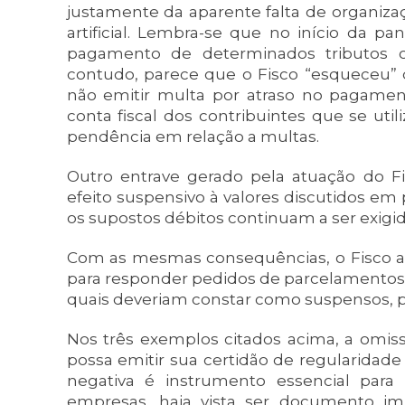
justamente da aparente falta de organiza
artificial. Lembra-se que no início da p
pagamento de determinados tributos co
contudo, parece que o Fisco “esqueceu” d
não emitir multa por atraso no pagament
conta fiscal dos contribuintes que se ut
pendência em relação a multas.
Outro entrave gerado pela atuação do F
efeito suspensivo à valores discutidos em
os supostos débitos continuam a ser exigid
Com as mesmas consequências, o Fisco 
para responder pedidos de parcelamentos d
quais deveriam constar como suspensos, 
Nos três exemplos citados acima, a omis
possa emitir sua certidão de regularidade f
negativa é instrumento essencial par
empresas, haja vista ser documento imp