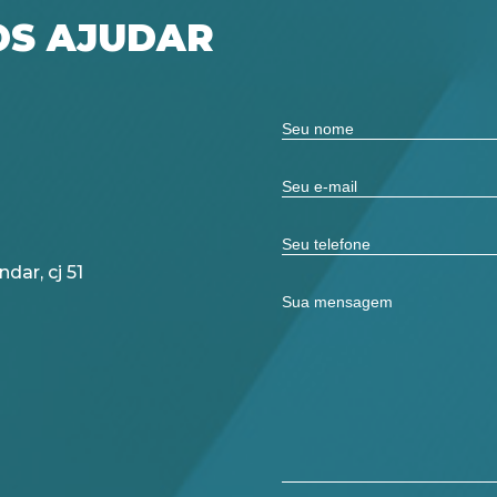
S AJUDAR
dar, cj 51